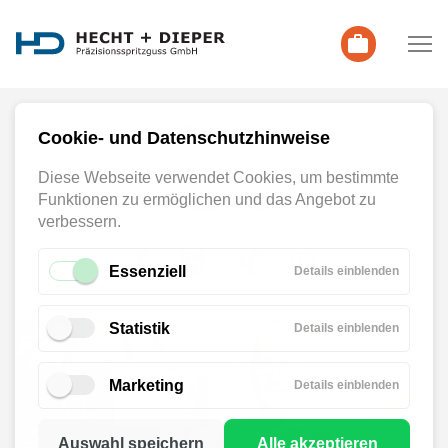
Zur Gesamtübersicht
Cookie- und Datenschutzhinweise
Diese Webseite verwendet Cookies, um bestimmte
Funktionen zu ermöglichen und das Angebot zu
Inhalt teilen
verbessern.
Essenziell
für
Details einblenden
Essenzie
Statistik
für
Details einblenden
Statistik
Marketing
für
Details einblenden
Marketi
Auswahl speichern
Alle akzeptieren