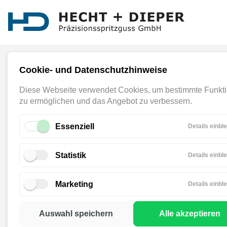
Cookie- und Datenschutzhinweise
Datenschutz­erklärung
Diese Webseite verwendet Cookies, um bestimmte Funkt
1. Datenschutz auf einen Blick
zu ermöglichen und das Angebot zu verbessern.
Essenziell
Details einbl
Allgemeine Hinweise
Statistik
Die folgenden Hinweise geben einen einfachen Überblick dar
Details einbl
Daten, mit denen Sie persönlich identifiziert werden können
Datenschutzerklärung.
Marketing
Details einbl
Datenerfassung auf dieser Website
Auswahl speichern
Alle akzeptieren