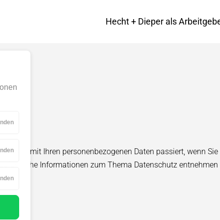
Navigation überspringen
Hecht + Dieper als Arbeitgeb
ionen
für
enden
Essenziell
für
über, was mit Ihren personenbezogenen Daten passiert, wenn Si
enden
Statistik
. Ausführliche Informationen zum Thema Datenschutz entnehmen 
für
enden
Marketing