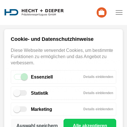
Cookie- und Datenschutzhinweise
Diese Webseite verwendet Cookies, um bestimmte
Bei HECHT + DIEPER zu arbeiten
Funktionen zu ermöglichen und das Angebot zu
bedeutet, Teil eines mittelständischen
verbessern.
Familienunternehmens zu sein, das für
Essenziell
für
Details einblenden
Präzision und Qualität steht, wenn Sie
Essenzie
Leidenschaft für Technik und
Statistik
für
Details einblenden
Innovation mitbringen.
Statistik
Marketing
für
Details einblenden
Marketi
Auswahl speichern
Alle akzeptieren