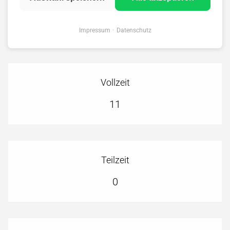
Offene Stellenangebote (12)
Impressum
Datenschutz
Vollzeit
11
Teilzeit
0